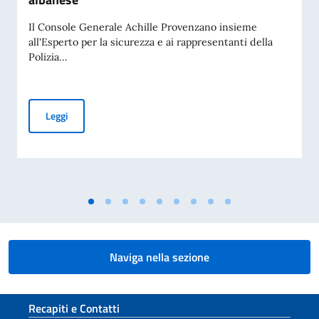
Il Console Generale Achille Provenzano insieme
all'Esperto per la sicurezza e ai rappresentanti della
Polizia...
Pattugliamenti congiunti tra polizia italiana e albanese
Leggi
Naviga nella sezione
Sezione footer
Recapiti e Contatti