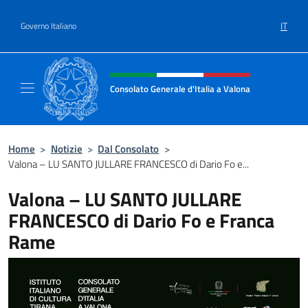
Salta al contenuto
IT
Governo Italiano
Intestazione sito, social e menù
Consolato Generale d'Italia a Valona
Sito Ufficiale del Consolato Generale d'Itali
Home
>
Notizie
>
Dal Consolato
>
Valona – LU SANTO JULLARE FRANCESCO di Dario Fo e...
Valona – LU SANTO JULLARE
FRANCESCO di Dario Fo e Franca
Rame