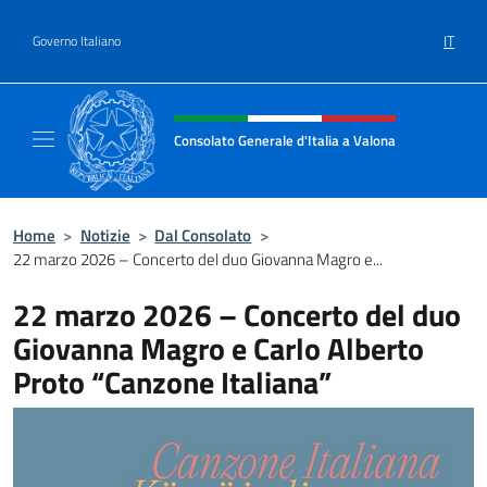
Salta al contenuto
IT
Governo Italiano
Intestazione sito, social e menù
Consolato Generale d'Italia a Valona
Sito Ufficiale del Consolato Generale d'Itali
Home
>
Notizie
>
Dal Consolato
>
22 marzo 2026 – Concerto del duo Giovanna Magro e...
22 marzo 2026 – Concerto del duo
Giovanna Magro e Carlo Alberto
Proto “Canzone Italiana”