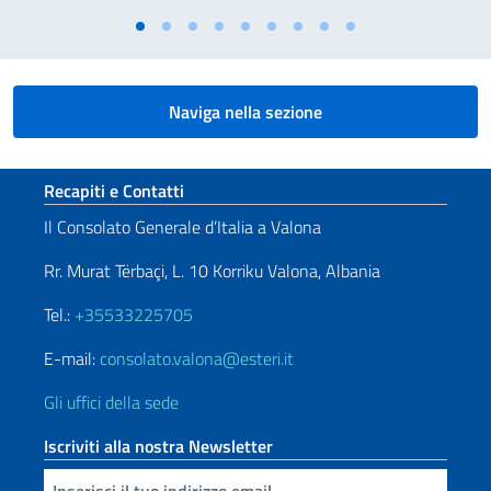
Naviga nella sezione
Sezione footer
Recapiti e Contatti
Il Consolato Generale d’Italia a Valona
Rr. Murat Tërbaçi, L. 10 Korriku Valona, Albania
Tel.:
+35533225705
E-mail:
consolato.valona@esteri.it
Gli uffici della sede
Iscriviti alla nostra Newsletter
Inserisci la tua email