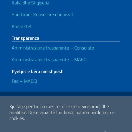
Italia dhe Shqipëria
Shërbimet Konsullore dhe Vizat
Kontaktet
Transparenca
Amministrazione trasparente – Consolato
Amministrazione trasparente – MAECI
Pyetjet e bëra më shpesh
Faq – MAECI
Lidhje të dobishme
Note legali
Privacy e cookie policy
Dichiarazione di accessibilità
Kjo faqe përdor cookies teknike (të nevojshme) dhe
analitike.
Duke vijuar të lundrosh, pranon përdorimin e
cookies.
2026 E drejta e autorit Ministria e Punëve të Jashtme dhe