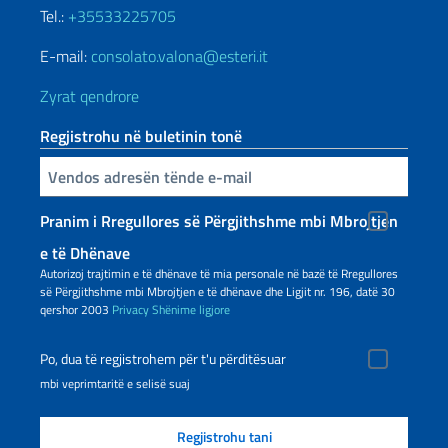
Tel.:
+35533225705
E-mail:
consolato.valona@esteri.it
Zyrat qendrore
Regjistrohu në buletinin tonë
Inserisci la tua email
Pranim i Rregullores së Përgjithshme mbi Mbrojtjen
e të Dhënave
Autorizoj trajtimin e të dhënave të mia personale në bazë të Rregullores
së Përgjithshme mbi Mbrojtjen e të dhënave dhe Ligjit nr. 196, datë 30
qershor 2003
Privacy
Shënime ligjore
Po, dua të regjistrohem për t'u përditësuar
mbi veprimtaritë e selisë suaj