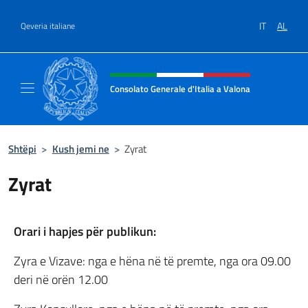
Kalo te përmbajtja
IT
AL
Qeveria italiane
Kreu i faqes në internet, media 
Consolato Generale d'Italia a Valona
Sito Ufficiale del Consolato Generale d'Itali
Shtëpi
>
Kush jemi ne
>
Zyrat
Zyrat
Orari i hapjes për publikun:
Zyra e Vizave: nga e hëna në të premte, nga ora 09.00
deri në orën 12.00