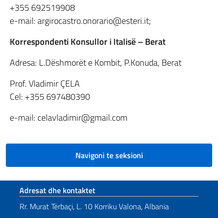
+355 692519908
e-mail: argirocastro.onorario@esteri.it;
Korrespondenti Konsullor i Italisë – Berat
Adresa: L.Dëshmorët e Kombit, P.Konuda, Berat
Prof. Vladimir ÇELA
Cel: +355 697480390
e-mail: celavladimir@gmail.com
Navigoni te seksioni
Footer section
Adresat dhe kontaktet
Rr. Murat Tërbaçi, L. 10 Korriku Valona, Albania