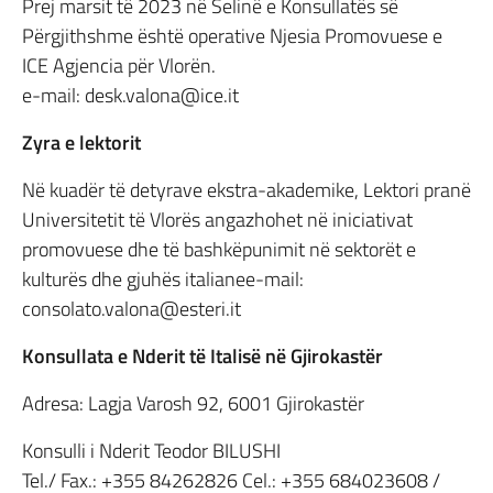
Prej marsit të 2023 në Selinë e Konsullatës së
Përgjithshme është operative Njesia Promovuese e
ICE Agjencia për Vlorën.
e-mail: desk.valona@ice.it
Zyra e lektorit
Në kuadër të detyrave ekstra-akademike, Lektori pranë
Universitetit të Vlorës angazhohet në iniciativat
promovuese dhe të bashkëpunimit në sektorët e
kulturës dhe gjuhës italianee-mail:
consolato.valona@esteri.it
Konsullata e Nderit të Italisë në Gjirokastër
Adresa: Lagja Varosh 92, 6001 Gjirokastër
Konsulli i Nderit Teodor BILUSHI
Tel./ Fax.: +355 84262826 Cel.: +355 684023608 /