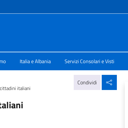
e menù
e d'Italia a Valona
amo
Italia e Albania
Servizi Consolari e Visti
Condi
Condividi
ittadini italiani
taliani