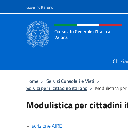
Salta al contenuto
Governo Italiano
Intestazione sito, social 
Consolato Generale d'Italia a
Valona
Sito Ufficiale del Consolato General
Chi si
Home
>
Servizi Consolari e Visti
>
Servizi per il cittadino italiano
>
Modulistica per c
Modulistica per cittadini i
–
Iscrizione AIRE