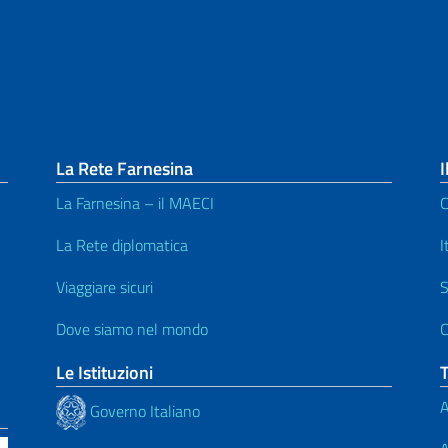
La Rete Farnesina
I
La Farnesina – il MAECI
C
La Rete diplomatica
I
Viaggiare sicuri
S
Dove siamo nel mondo
C
Le Istituzioni
A
Governo Italiano