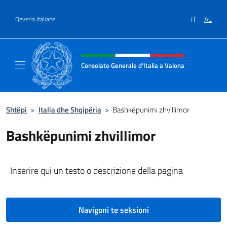
Kalo te përmbajtja
IT
AL
Qeveria italiane
Kreu i faqes në internet, media 
Consolato Generale d'Italia a Valona
Sito Ufficiale del Consolato Generale d'Itali
Shtëpi
>
Italia dhe Shqipëria
>
Bashkëpunimi zhvillimor
Bashkëpunimi zhvillimor
Inserire qui un testo o descrizione della pagina
Navigoni te seksioni