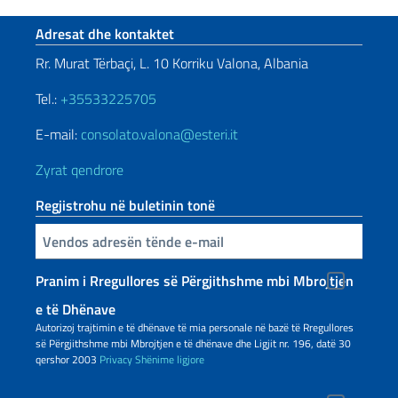
Footer section
Adresat dhe kontaktet
Rr. Murat Tërbaçi, L. 10 Korriku Valona, Albania
Tel.:
+35533225705
E-mail:
consolato.valona@esteri.it
Zyrat qendrore
Regjistrohu në buletinin tonë
Inserisci la tua email
Pranim i Rregullores së Përgjithshme mbi Mbrojtjen
e të Dhënave
Autorizoj trajtimin e të dhënave të mia personale në bazë të Rregullores
së Përgjithshme mbi Mbrojtjen e të dhënave dhe Ligjit nr. 196, datë 30
qershor 2003
Privacy
Shënime ligjore