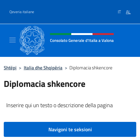
Kalo te përmbajtja
IT
AL
Qeveria italiane
Kreu i faqes në internet, media 
Consolato Generale d'Italia a Valona
Sito Ufficiale del Consolato Generale d'Itali
Shtëpi
>
Italia dhe Shqipëria
>
Diplomacia shkencore
Diplomacia shkencore
Inserire qui un testo o descrizione della pagina
Navigoni te seksioni