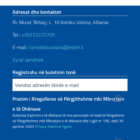
Footer section
Adresat dhe kontaktet
Rr. Murat Tërbaçi, L. 10 Korriku Valona, Albania
Tel.:
+35533225705
E-mail:
consolato.valona@esteri.it
Zyrat qendrore
Regjistrohu në buletinin tonë
Inserisci la tua email
Pranim i Rregullores së Përgjithshme mbi Mbrojtjen
e të Dhënave
Autorizoj trajtimin e të dhënave të mia personale në bazë të Rregullores
së Përgjithshme mbi Mbrojtjen e të dhënave dhe Ligjit nr. 196, datë 30
qershor 2003
Privacy
Shënime ligjore