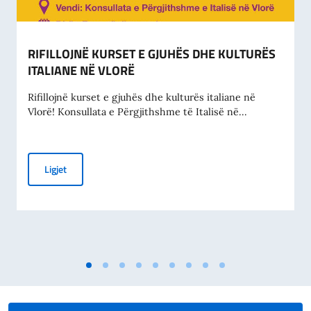
RIFILLOJNË KURSET E GJUHËS DHE KULTURËS
ITALIANE NË VLORË
Rifillojnë kurset e gjuhës dhe kulturës italiane në
Vlorë! Konsullata e Përgjithshme të Italisë në...
RIFILLOJNË KURSET E GJUHËS DHE KULTURËS ITALIANE N
Ligjet