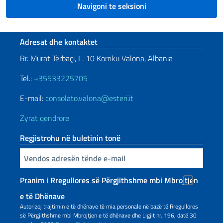
Navigoni te seksioni
Footer section
Adresat dhe kontaktet
Rr. Murat Tërbaçi, L. 10 Korriku Valona, Albania
Tel.:
+35533225705
E-mail:
consolato.valona@esteri.it
Zyrat qendrore
Regjistrohu në buletinin tonë
Inserisci la tua email
Pranim i Rregullores së Përgjithshme mbi Mbrojtjen
e të Dhënave
Autorizoj trajtimin e të dhënave të mia personale në bazë të Rregullores
së Përgjithshme mbi Mbrojtjen e të dhënave dhe Ligjit nr. 196, datë 30