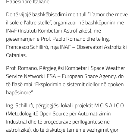
Hapësinore Italiane.
Do të vijojë bashkëbisedimi me titull “L’amor che move
il sole e l’altre stelle”, organizuar në bashkëpunim me
INAF (Instituti Kombëtar i Astrofizikës), me
pjesëmarrjen e Prof. Paolo Romano dhe të Ing.
Francesco Schillirò, nga INAF – Observatori Astrofizik i
Catanias.
Prof. Romano, Përgjegjësi Kombëtar i Space Weather
Service Network i ESA – European Space Agency, do
të flasë mbi “Eksplorimin e sistemit diellor në epokën
hapësinore”.
Ing. Schillirò, përgjegjësi lokal i projektit M.O.S.A.I.C.O.
(Metodologjitë Open Source për Automatizimin
Industrial dhe të proçedurave përllogaritëse në
astrofizikë), do të diskutojë temën e vëzhgimit yjor