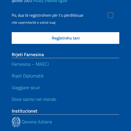
qershor 2003
Privacy
Shënime ligjore
Po, dua të regjistrohem për t'u përditësuar
mbi veprimtaritë e selisë suaj
Rrjeti Farnesina
Farnesina – MAECI
Rrjeti Diplomatik
Viaggiare sicuri
Dove siamo nel mondo
Institucionet
Qeveria italiane