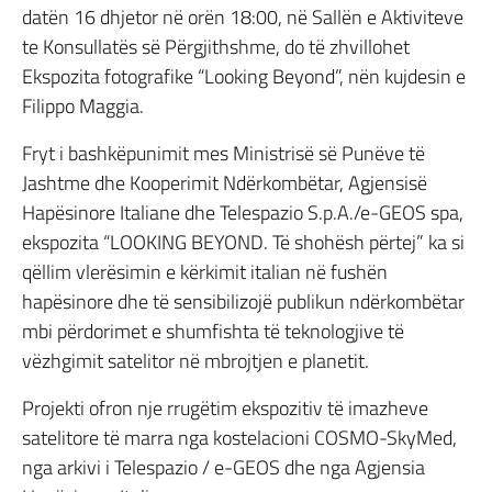
datën 16 dhjetor në orën 18:00, në Sallën e Aktiviteve
te Konsullatës së Përgjithshme, do të zhvillohet
Ekspozita fotografike “Looking Beyond”, nën kujdesin e
Filippo Maggia.
Fryt i bashkëpunimit mes Ministrisë së Punëve të
Jashtme dhe Kooperimit Ndërkombëtar, Agjensisë
Hapësinore Italiane dhe Telespazio S.p.A./e-GEOS spa,
ekspozita “LOOKING BEYOND. Të shohësh përtej” ka si
qëllim vlerësimin e kërkimit italian në fushën
hapësinore dhe të sensibilizojë publikun ndërkombëtar
mbi përdorimet e shumfishta të teknologjive të
vëzhgimit satelitor në mbrojtjen e planetit.
Projekti ofron nje rrugëtim ekspozitiv të imazheve
satelitore të marra nga kostelacioni COSMO-SkyMed,
nga arkivi i Telespazio / e-GEOS dhe nga Agjensia