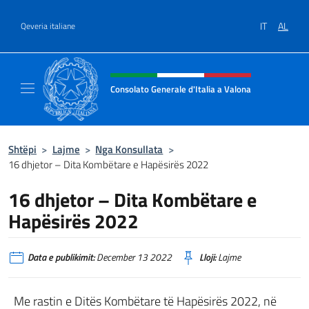
Kalo te përmbajtja
IT
AL
Qeveria italiane
Kreu i faqes në internet, media 
Consolato Generale d'Italia a Valona
Sito Ufficiale del Consolato Generale d'Itali
Shtëpi
>
Lajme
>
Nga Konsullata
>
16 dhjetor – Dita Kombëtare e Hapësirës 2022
16 dhjetor – Dita Kombëtare e
Hapësirës 2022
Data e publikimit:
December 13 2022
Lloji:
Lajme
Me rastin e Ditës Kombëtare të Hapësirës 2022, në