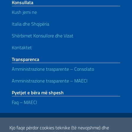
Konsullata
Kush jemi ne
Italia dhe Shqipëria
Shërbimet Konsullore dhe Vizat
Kontaktet
Transparenca
Amministrazione trasparente – Consolato
Amministrazione trasparente – MAECI
Pyetjet e bëra më shpesh
Faq – MAECI
Lidhje të dobishme
Note legali
Privacy e cookie policy
Dichiarazione di accessibilità
Kjo faqe përdor cookies teknike (të nevojshme) dhe