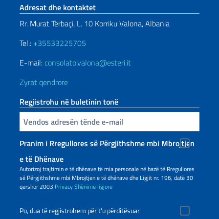
Footer section
Adresat dhe kontaktet
Rr. Murat Tërbaçi, L. 10 Korriku Valona, Albania
Tel.:
+35533225705
E-mail:
consolato.valona@esteri.it
Zyrat qendrore
Regjistrohu në buletinin tonë
Inserisci la tua email
Pranim i Rregullores së Përgjithshme mbi Mbrojtjen
e të Dhënave
Autorizoj trajtimin e të dhënave të mia personale në bazë të Rregullores
së Përgjithshme mbi Mbrojtjen e të dhënave dhe Ligjit nr. 196, datë 30
qershor 2003
Privacy
Shënime ligjore
Po, dua të regjistrohem për t'u përditësuar