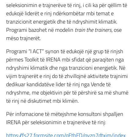
seleksionimin e trajnerëve të rinj, i cili ka për qëllim të
edukojë liderët e rinj ndërkombëtar mbi temat e
tranzicionit energjetik dhe të ndryshimit klimatik.
Programi bazohet në modelin
train the trainers,
ose
mëso trajnerët.
Programi “I ACT” synon të edukojë një grup të rinjsh
përmes Toolkit të IRENA mbi sfidat që paraqiten nga
ndryshimi klimatik dhe nga tranzicioni energjetik. Në
vijim trajnerët e rinj do të zhvillojnë aktivitete trajnimi
dedikuar kandidatëve lider të rinj nga Vende të
ndryshme, me objektivin për të përshirë sa më shumë
të rinj në diskutimet mbi klimën.
Për infomacione të mëtejshme konsultoni shpalljen
IRENA për seleksionimin e trajnerëve të rinj:
https://fs27.formsite.com/qFthFD/qyzn7dtxjm/index