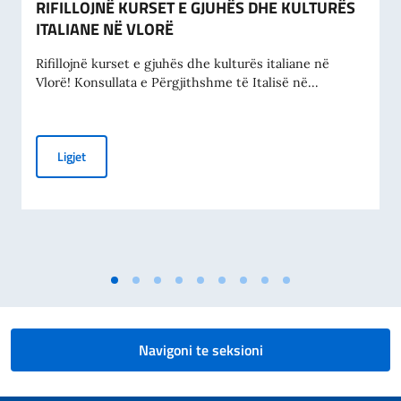
RIFILLOJNË KURSET E GJUHËS DHE KULTURËS
ITALIANE NË VLORË
Rifillojnë kurset e gjuhës dhe kulturës italiane në
Vlorë! Konsullata e Përgjithshme të Italisë në...
RIFILLOJNË KURSET E GJUHËS DHE KULTURËS ITALIANE N
Ligjet
Navigoni te seksioni