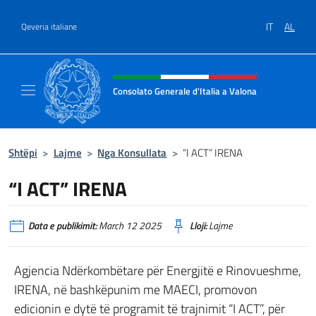
Kalo te përmbajtja
IT
AL
Qeveria italiane
Kreu i faqes në internet, media 
Consolato Generale d'Italia a Valona
Sito Ufficiale del Consolato Generale d'Itali
Shtëpi
>
Lajme
>
Nga Konsullata
>
“I ACT” IRENA
“I ACT” IRENA
Data e publikimit:
March 12 2025
Lloji:
Lajme
Agjencia Ndërkombëtare për Energjitë e Rinovueshme,
IRENA, në bashkëpunim me MAECI, promovon
edicionin e dytë të programit të trajnimit “I ACT”, për